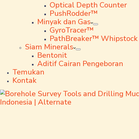
Optical Depth Counter
PushRodder™
Minyak dan Gas
GyroTracer™
PathBreaker™ Whipstock
Siam Minerals
Bentonit
Aditif Cairan Pengeboran
Temukan
Kontak