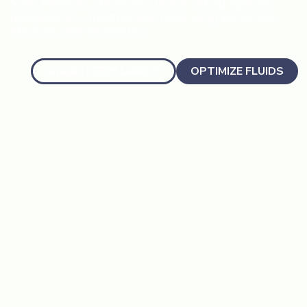
Siam Minerals, dirancang untuk setiap aplikasi
pengeboran—memberikan hasil yang konsisten,
efisiensi, dan keandalan.
Jelajahi LEBIH LANJUT
OPTIMIZE FLUIDS