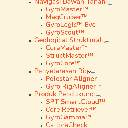
Navigasi Bawah Tanah
GyroMaster™
MagCruiser™
GyroLogic™ Evo
GyroScout™
Geological Struktural
CoreMaster™
StructMaster™
GyroCore™
Penyelarasan Rig
Polestar Aligner
Gyro RigAligner™
Produk Pendukung
SPT SmartCloud™
Core Retriever™
GyroGamma™
CalibraCheck