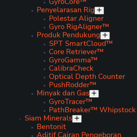
GyroCore™
Penyelarasan Rig
Polestar Aligner
Gyro RigAligner™
Produk Pendukung
SPT SmartCloud™
Core Retriever™
GyroGamma™
CalibraCheck
Optical Depth Counter
PushRodder™
Minyak dan Gas
GyroTracer™
PathBreaker™ Whipstock
Siam Minerals
Bentonit
Aditif Cairan Pengeboran