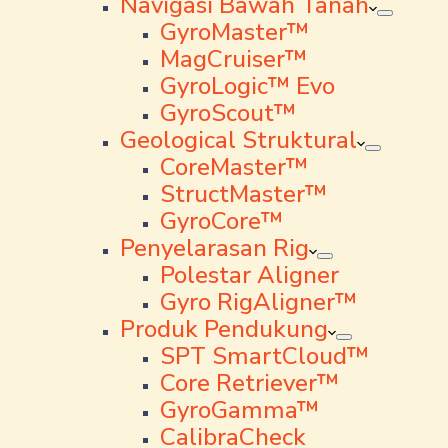
Navigasi Bawah Tanah
GyroMaster™
MagCruiser™
GyroLogic™ Evo
GyroScout™
Geological Struktural
CoreMaster™
StructMaster™
GyroCore™
Penyelarasan Rig
Polestar Aligner
Gyro RigAligner™
Produk Pendukung
SPT SmartCloud™
Core Retriever™
GyroGamma™
CalibraCheck