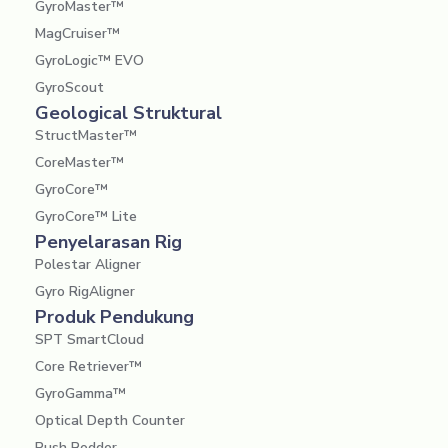
GyroMaster™
MagCruiser™
GyroLogic™ EVO
GyroScout
Geological Struktural
StructMaster™
CoreMaster™
GyroCore™
GyroCore™ Lite
Penyelarasan Rig
Polestar Aligner
Gyro RigAligner
Produk Pendukung
SPT SmartCloud
Core Retriever™
GyroGamma™
Optical Depth Counter
Push Rodder