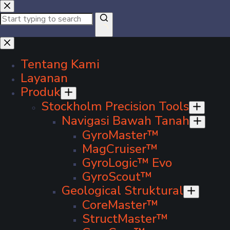
Tentang Kami
Layanan
Produk
Stockholm Precision Tools
Navigasi Bawah Tanah
GyroMaster™
MagCruiser™
GyroLogic™ Evo
GyroScout™
Geological Struktural
CoreMaster™
StructMaster™