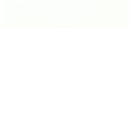
dipersembahkan dengan
layanan yang dapat
diandalkan.
High Precision Directional Survey
Tools