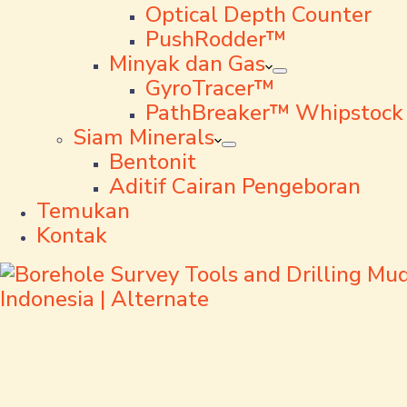
Optical Depth Counter
PushRodder™
Minyak dan Gas
GyroTracer™
PathBreaker™ Whipstock
Siam Minerals
Bentonit
Aditif Cairan Pengeboran
Temukan
Kontak