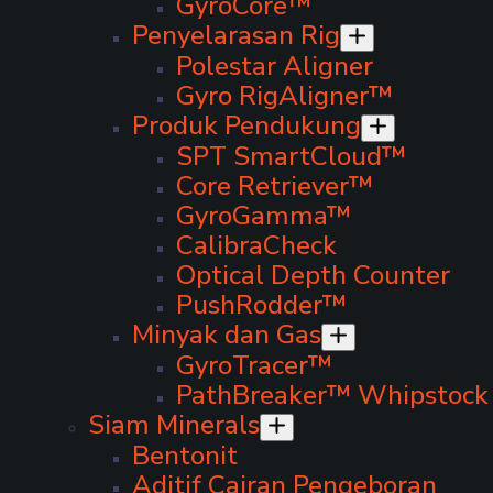
GyroCore™
Penyelarasan Rig
Polestar Aligner
Gyro RigAligner™
Produk Pendukung
SPT SmartCloud™
Core Retriever™
GyroGamma™
CalibraCheck
Optical Depth Counter
PushRodder™
Minyak dan Gas
GyroTracer™
PathBreaker™ Whipstock
Siam Minerals
Bentonit
Aditif Cairan Pengeboran